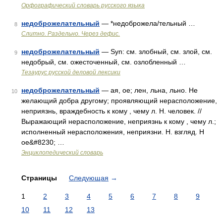
Орфографический словарь русского языка
недоброжелательный
— *недоброжела/тельный …
8
Слитно. Раздельно. Через дефис.
недоброжелательный
— Syn: см. злобный, см. злой, см.
9
недобрый, см. ожесточенный, см. озлобленный …
Тезаурус русской деловой лексики
недоброжелательный
— ая, ое; лен, льна, льно. Не
10
желающий добра другому; проявляющий нерасположение,
неприязнь, враждебность к кому , чему л. Н. человек. //
Выражающий нерасположение, неприязнь к кому , чему л.;
исполненный нерасположения, неприязни. Н. взгляд. Н
ое&#8230; …
Энциклопедический словарь
Страницы
Следующая
→
1
2
3
4
5
6
7
8
9
10
11
12
13