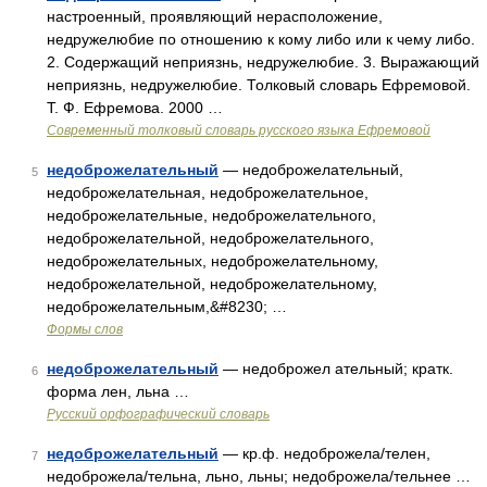
настроенный, проявляющий нерасположение,
недружелюбие по отношению к кому либо или к чему либо.
2. Содержащий неприязнь, недружелюбие. 3. Выражающий
неприязнь, недружелюбие. Толковый словарь Ефремовой.
Т. Ф. Ефремова. 2000 …
Современный толковый словарь русского языка Ефремовой
недоброжелательный
— недоброжелательный,
5
недоброжелательная, недоброжелательное,
недоброжелательные, недоброжелательного,
недоброжелательной, недоброжелательного,
недоброжелательных, недоброжелательному,
недоброжелательной, недоброжелательному,
недоброжелательным,&#8230; …
Формы слов
недоброжелательный
— недоброжел ательный; кратк.
6
форма лен, льна …
Русский орфографический словарь
недоброжелательный
— кр.ф. недоброжела/телен,
7
недоброжела/тельна, льно, льны; недоброжела/тельнее …